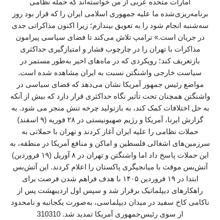
امارات متحده عربی از من خواسته‌اند که حمله نظامی
برنامه‌ریزی‌شده ما علیه جمهوری اسلامی ایران را که قرار بود روز
سه‌شنبه انجام شود را به تعویق بیندازم؛ زیرا اکنون مذاکراتی جدی
در جریان است.» ترامپ تلاش می‌کند تا فضای سیاسی پیرامون
مذاکرات با تهران را در چارچوب فشار و امتیازگیری حداکثری
بازتعریف کند؛ رویکردی که در ماه‌های اخیر به‌طور مستمر در
سیاست خارجی واشنگتن نسبت به ایران مشاهده شده است.
مواضع رئیس جمهور آمریکا نشان می‌دهد که فضای سیاسی در
واشنگتن همچنان تحت تأثیر نگاه حداکثری قرار دارد که بیش از آنکه
به حل اختلافات کمک کند، به بازتولید چرخه تنش منجر می شود. به
گزارش ایرنا، آمریکا و رژیم صهیونیستی در ۲۸ فوریه (۹ اسفند)
حملات نظامی را علیه ایران آغاز کردند و تهران با حملاتی به
سرزمین‌های اشغالی فلسطین و اماکن و منافع آمریکا در منطقه، به
این حملات پاسخ داد اما واشنگتن و تهران در ۸ آوریل (۱۹ فروردین)
آتش‌بس موقت با میانجیگری پاکستان را اعلام کردند. این آتش‌بس
ابتدا در ۱۹ فروردین ۱۴۰۵ با هدف فراهم شدن فرصت برای
راهکارهای دیپلماتیک برقرار شد و سپس اول اردیبهشت پس از
ناکامی کاخ سفید در میدان دیپلماسی، به‌صورت یکجانبه و نامحدود
از سوی رئیس‌جمهوری آمریکا تمدید شد. 310310