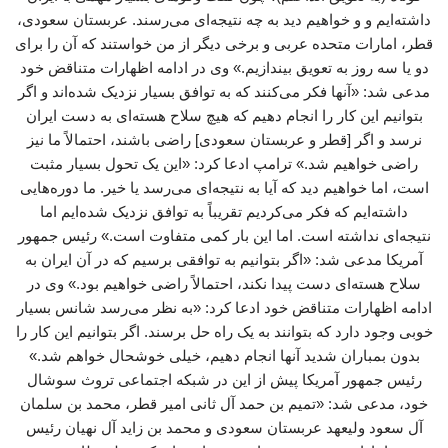
داشته‌ایم و و خواهیم دید به چه نتیجه‌ای می‌رسند. عربستان سعودی،
قطر، امارات متحده عربی و برخی دیگر از من خواستند که آن را برای
دو یا سه روز به تعویق بیندازیم.» وی در ادامه اظهارات متناقض خود
مدعی شد: «آنها فکر می‌کنند که به توافق بسیار نزدیک شده‌اند و اگر
بتوانیم این کار را انجام دهیم که هیچ سلاح هسته‌ای به دست ایران
نرسد و اگر [قطر و عربستان سعودی] راضی باشند، احتمالاً ما نیز
راضی خواهیم شد.» ترامپ ادعا کرد: «این یک تحول بسیار مثبت
است، اما خواهیم دید که آیا به نتیجه‌ای می‌رسد یا خیر. ما دوره‌هایی
داشته‌ایم که فکر می‌کردیم تقریباً به توافق نزدیک شده‌ایم اما
نتیجه‌ای نداشته است. اما این بار کمی متفاوت است.» رئیس جمهور
آمریکا مدعی شد: «اگر بتوانیم به توافقی برسیم که در آن ایران به
سلاح هسته‌ای دست پیدا نکند، احتمالاً راضی خواهیم بود.» وی در
ادامه اظهارات متناقض خود ادعا کرد: «به نظر می‌رسد شانس بسیار
خوبی وجود دارد که بتوانند به یک راه‌ حل برسند. اگر بتوانیم این کار را
بدون بمباران شدید آنها انجام دهیم، خیلی خوشحال خواهم شد.»
رئیس جمهور آمریکا پیش از این در شبکه اجتماعی تروث سوشال
خود، مدعی شد: «تمیم بن حمد آل ثانی امیر قطر، محمد بن سلمان
آل سعود ولیعهد عربستان سعودی و محمد بن زاید آل نهیان رئیس