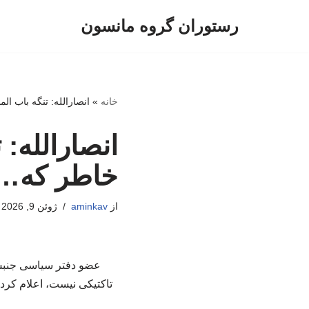
رستوران گروه مانسون
پرش
به
محتوا
خانه
»
انصارالله: تنگه باب ال
انصارالله: 
خاطر که…
از
aminkav
ژوئن 9, 2026
عضو دفتر سیاسی جنبش ا
تاکتیکی نیست، اعلام کرد 