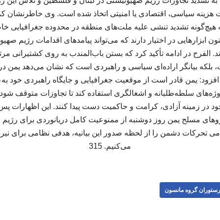
ه تشدید تجاوزات رژیم صهیونیستی در لبنان و فلسطین و تلاش این ر
 هزینه سیاسی، اقتصادی یا امنیتی اتخاذ شده است. وی خاطرنشان کرد ک
که هیچ‌گونه تشدید تنشی علیه ملت‌های منطقه در محدوده جغرافیایی خاص
 ابزارهایی در اختیار دارند که می‌تواند پیامدهای اقدامات رژیم صهیو
 الفرح در ادامه تأکید کرد که بستن باب‌المندب به روی کشتیرانی مرت
ت، بلکه بیانگر اراده‌ای سیاسی و راهبردی است که نشان می‌دهد یمن در
زود: یمن قادر است از موقعیت جغرافیایی و جایگاه راهبردی خود به‌ع
وژه‌های سلطه‌طلبانه و اشغالگری استفاده کند تا تجاوزات متوقف شود، م
 در زمینه آزادی، کرامت و حاکمیت دست پیدا کنند. این اظهارات پس
های مسلح یمن روز دوشنبه از ممنوعیت کامل دریانوردی برای رژیم 
مامی تحرکات دشمن را از لحظه صدور این بیانیه، هدفی نظامی برای نی
می‌کنیم. 315
ستوران گروه مانسون