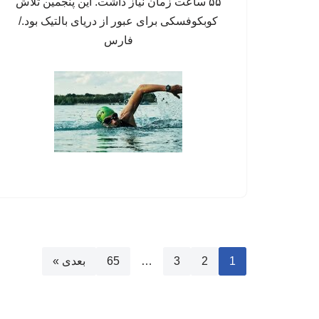
۵۵ ساعت زمان نیاز داشت. این پنجمین تلاش
کوبکوفسکی برای عبور از دریای بالتیک بود./
فارس
1
2
3
…
65
بعدی »