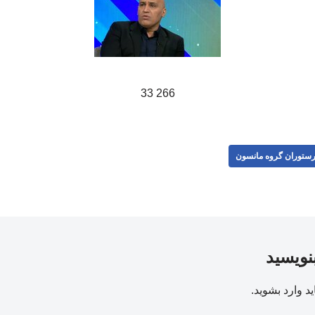
266 33
ستوران گروه مانسون
بنویسید
ید
وارد بشوید
.