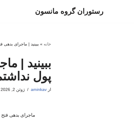
رستوران گروه مانسون
پرش
به
محتوا
خانه
»
ببینید | ماجرای بدهی ف
ببینید | ما
پول نداشت
از
aminkav
ژوئن 2, 2026
ماجرای بدهی فتح ال