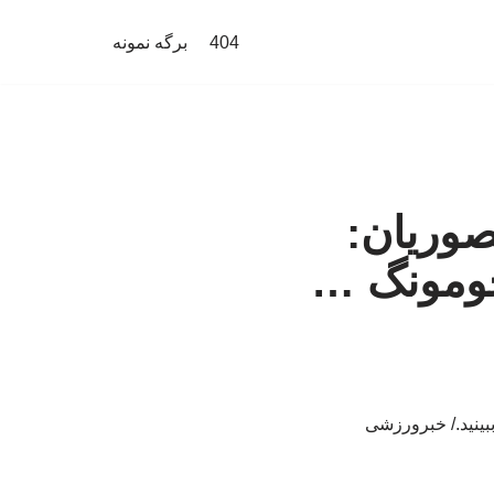
404
برگه نمونه
نصوریان:
جومونگ …
ببینید./ خبرورزشی