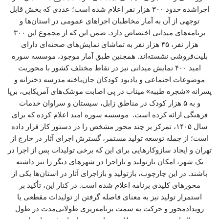
اجراشده حدود ۳۰۰ هزار نفر اعلام شده است؛ عددی که بخش قابل
توجهی از آن به آمار مخاطبان اجراهای عمومی در استان‌ها و
برنامه‌های میدانی اختصاص دارد. ضمن این که از مجموع این ۳۰۰
هزار نفر، ۴۵ هزار نفر به تماشای نمایش‌های صحنه‌ای دارای
بلیت‌فروشی نشسته‌اند. همچنین طبق آمار موجود، موسسه سوره
امید ۴۰۰ نمایش میدانی نیز در نقاط مختلف کشور با محوریت
موضوعات اجتماعی و یادبود کودکان جان‌باخته مدرسه دخترانه و
پسرانه «شجره طیبه» میناب در پی اصابت موشک‌های آمریکایی، برپا
و به ۵ هزار کودک در مناطق زابل، سیستان و سراوان خدمات
فرهنگی ارائه کرده است. موسسه سوره امید اعلام کرده که برای
سال ۱۴۰۵، تمرکز بر چند محور مشخص را در دستور کار قرار داده
است؛ از جمله توسعه تولید مستمر، گسترش اجرای آثار در خارج از
تهران و ایجاد سازوکارهایی برای این که برخی تولیدات پس از اجرا در
یک شهر، امکان بازتولید و بازاجرا در شهرهای دیگر را نیز داشته
باشند. در این چارچوب، بازتولید و بازاجرای آثار در استان‌ها یکی از
محورهای کلیدی برنامه اعلام‌ شده است. در کنار این، تأکید بر
استمرار تولید نیز به معنای فاصله گرفتن از تولیدات مقطعی یا
رویدادمحور و حرکت به سمت برنامه‌ریزی طولانی‌مدت در طول