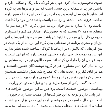
شوی «جونمون» بیان کرد: جهان هر کودکی یک رنگ و شکلی دارد و
داشتن فرزند عاشقانه ترین حسی است که پدر و مادرها تجربه کرده
اند. شاید تا یک سال آینده پدر و مادرهایی که در این فضا حضور دارند
صاحب فرزند شده باشند و برنامه توانسته باشد تاثیر خود را گذاشته
باشد. وی با اشاره به تیم جوان برنامه عنوان کرد: ۷۰ درصد تیم ما
متعلق به دهه ۷۰ هستند که به حضورشان افتخار می‌کنم و امیدوارم
خروجی کار برای مردم رضایتبخش باشد. سپس سپند امیرسلیمانی
میزبان و مجری برنامه در سخنانی بیان کرد: این برنامه از یک حیث در
بین کارهایی که تاکنون (در ارتباط با کودک) ساخته شده نظیر ندارد.
این برنامه نمونه خارجی ندارد و خیلی اهمیت دارد که ایرانی است و
خود عوامل آن را طراحی کرده اند. سیف اللهی نیز درباره مشاوران
برنامه بیان کرد: تیم مشاوره هم در گروه نویسندگان حضور داشتتند و
هم در اتاق فکر و در بحث هایی که مطرح شد نقش داشتند. همچنین
حسین کرمانپور رئیس مرکز روابط عمومی وزارت بهداشت در این
نشست گفت: یکی از سرفصل‌های جدی تولید محتوا در وزارت
بهداشت، موضوع جمعیت است. پرداختن به این موضوع ظرافت‌های
فراوانی دارد و توجه به این ظرافت‌ها از اهمیت بسیاری برخوردار
است. در حال حاضر، در مجموعه برنامه‌هایی که در وزارت بهداشت
تولید و از شبکه‌های مختلف پخش می‌شود، 2 برنامه به‌طور ویژه به