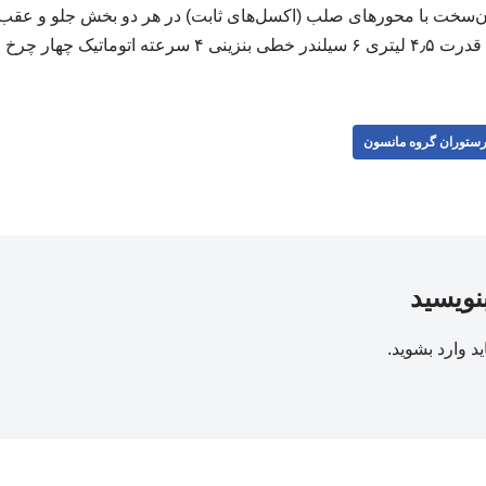
سخت با محورهای صلب (اکسل‌های ثابت) در هر دو بخش جلو و عقب ق
ر چرخ محرک (۴WD) ۲۲۷۳۲۲
ستوران گروه مانسون
بنویسید
ید
وارد بشوید
.