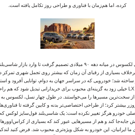
کرده، اما هم‌زمان با فناوری و طراحی روز تکامل یافته است.
امیرمسعود عابدین: وقتی لکسوس در میانه دهه ۹۰ میلادی تصمیم گرفت تا و
اخته شد؛ خودرویی که در سراسر جهان به دوام، توانایی آفرود و اس
همین ترکیب باعث شد تا LX خیلی زود به گزینه‌ای محبوب برای خریدارانی تبدیل شود ک
از سخت‌ترین مسیرها را می‌خواستند. در طول چهار نسل، لکسوس به 
 از لندکروزر بیشتر کرد؛ از طراحی اختصاصی‌تر بدنه و کابین گرفته تا فناوری
 اصلی خودرو هرگز تغییر نکرده است: یک شاسی‌بلند فول‌سایز لوکس که 
ایش جابه‌جا کند و هم از مسیرهایی عبور کند که بسیاری از کراس‌اوو
رای ما ایرانیان، این خودرو به شکل ویژه‌تری محبوب شد. فرض کنید لند