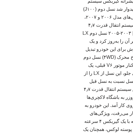
ک و سیستم ۴WD متصل شده بود. نوع پیشرانه گیربکس سیستم
انتقال قدرت ۵٫۷ لیتری V۸ بنزینی ۶ سرعته اتوماتیک چهار چرخ محرک (۴WD) وقتی لکسوس امیدوار شد نسل دوم (J۱۰۰)
– فیس‌لیفت دوم | ۲۰۰۶-۲۰۰۷ دومین بازنگری و به‌روزرسانی لکسوس LX نسل J۱۰۰ برای سال‌های مدل ۲۰۰۶ و ۲۰۰۷،
ظاهر خودرو را بار دیگر با طراحی جدید چراغ‌ها و جلوپنجره مدرن کرد. نوع پیشرانه گیربکس سیستم انتقال قدرت ۴٫۷
لیتری V۸ بنزینی ۵ سرعته اتوماتیک چهار چرخ محرک (۴WD) نسل دوم (J۱۰۰) – فیس‌لیفت اول | ۲۰۰۳-۲۰۰۵ نسل دوم LX
ی مدل ۲۰۰۳ تا ۲۰۰۵ تجربه کرد که ظاهر آن را به‌روز کرد و یک
وتور V۸ به تنها پیشرانه قابل سفارش برای این خودرو تبدیل
شد. نوع پیشرانه گیربکس سیستم انتقال قدرت ۴٫۷ لیتری V۸ بنزینی ۵ سرعته اتوماتیک چهار چرخ محرک (۴WD) نسل دوم
(J۱۰۰) | ۱۹۹۸-۲۰۰۲ یک اتاق و بدنه کاملا جدید برای نسل دوم لکسوس LX معرفی شد که در کنار موتور V۶ قبلی، یک
موتور ۴٫۷ لیتری V۸ را نیز به گزینه‌ها اضافه کرد. بهره‌مندی از سیستم تعلیق مستقل در چرخ‌های جلو، این نسل از LX را از
 نسل نسبت به نسل قبل
فروش بهتری داشت و لکسوس را به ادامه روند تولید این مدل امیدوار کرد. نوع پیشرانه گیربکس سیستم انتقال قدرت ۴٫۷
ی ۴ سرعته اتوماتیک چهار چرخ محرک (۴WD) ورود لندکروزر به باشگاه لاکچری‌ها
ل (J۸۰) | ۱۹۹۶-۱۹۹۷ نخستین نسخه از لکسوس LX (سری J۸۰) برای سال مدل ۱۹۹۶ روی کار آمد. این خودرو به
لکسوس انتظار می‌رفت، ویژگی‌های
لوکس‌تری داشت. این خودرو نیروی خود را از یک پیشرانه ۴٫۵ لیتری ۶ سیلندر خطی می‌گرفت که با یک گیربکس ۴ سرعته
ین پوسته لوکس، همچنان یک