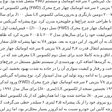
۳۸۳ اسب بخار بود که به یک گیربکس ۶ سرعته اتوماتی
اولین فیس‌لیفت از دو فیس‌لیفت خود را برای سال‌ها
گیربکس ۵ سرعته اتوماتیک به آن افزود. از این دوره به بعد، م
ت و رفتار و کیفیت سواری آن را در جاده به شدت بهبود بخشید. این
لیتری V۶ بنزینی / ۴٫۷ لیتری V۸ بنزین
نسل او
شدت بر پایه تویوتا لندکروزر سری J۸۰ ساخته شده بود؛ اما همان‌طور که از یک 
چه کابین این خودرو نسبت به لندکروزر بسیار مجلل‌تر بود، اما زیر ا