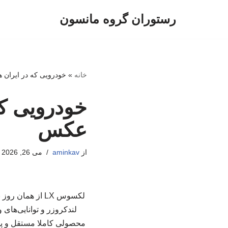
رستوران گروه مانسون
پرش
به
محتوا
خانه
»
خودرویی که در ایران ه
خودرویی که 
عکس
از
aminkav
می 26, 2026
لکسوس LX از هم
محصولی کاملا مستقل و پر