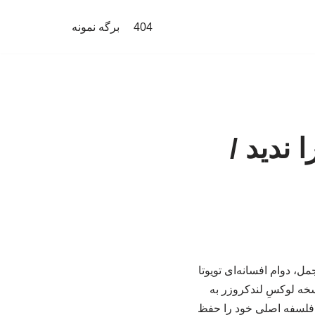
404
برگه نمونه
 ندید /
مل، دوام افسانه‌ای تویوتا
فرود را ارائه می‌کرد. حالا پس از نزدیک به سه دهه، LX از یک نسخه لوکسِ لندکروزر به
 فلسفه اصلی خود را حفظ