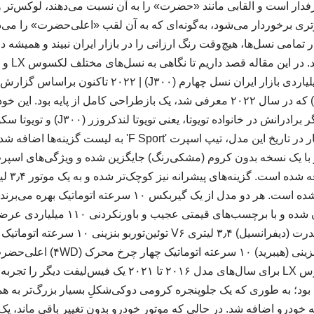
فدار است و القابی مانند «حضرت» را به آن نسبت می‌دهند، لوکس‌تر و 
تری برخوردار می‌شود، به‌گونه‌ای که به آن لقب «اعلی‌حضرت» را می‌د
عث شد تا لکسوس LX در تمامی نسل‌ها، هیچ‌وقت رنگ ارزانی را در بازار ایران نبیند و همی
و دست‌نیافت
همچنین برای نخستین بار در تاریخ این مدل، تیپ اسپرت 'F Sport'
به‌تازگی وارد بازار ایران شده و با برچسب‌ه
۳٫۴ لیتری V۶ توئین‌توربو بنزینی (ه
دوم | ۲۰۱۶-۲۰۲۱ لکسوس LX برای سال‌های مدل ۲۰۱۶ تا ۲۰۲۱ یک 
بود؛ به طوری که یک جلوپنجره کرومی دوکی‌شکلِ بسیار بزرگ‌تر به همر