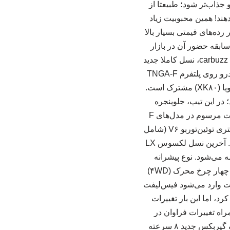
جذاب‌تر شود؛ طبیعتا از
هند! همین محبوبیت زیاد
شه در رده‌های قیمتی بسیار بالا
نی باقی‌ بماند. در این مقاله قصد داریم تا نگاهی به نسل‌های مختلف لکسوس LX و سابقه حضور آن در بازار
ایران بیندازیم. غول ۱۱۰ میلیاردی بازار ایران نسل چهارم (J۳۰۰) | ۲۰۲۲ تاکنون براساس گزارش carbuzz، نسل کاملا جدید
لکسوس LX (سری J۳۰۰) که در سال ۲۰۲۲ معرفی شد، یک بازطراحی کامل از پایه بود. این خودرو روی پلتفرم TNGA-F
تویوتا ساخته شده که با دیگر برادرانش در خانواده تویوتا، یعنی تویوتا لندکروزر (J۳۰۰) و تویوتا سکویا (XK۸۰) مشترک است.
 به لیست گزینه‌ها اضافه شد؛ در این تیپ، جلوپنجره
کرومی و دوکی‌شکلِ جلو با یک نسخه بدون کروم (مشکی‌رنگ) جایگزین شده و ویژگی‌های اسپرت مرسوم در مدل‌های F
Sport لکسوس به آن اضافه شده است. گزینه‌های پیشرانه نیز کوچک‌تر شده و به یک موتور ۳٫۴ لیتری توئین‌توربو V۶ (شامل
یک مدل هیبریدی) محدود شده است. هر دو مدل از یک گیربکس ۱۰ سرعته اتوماتیک بهره می‌برند. آخرین نسل لکسوس LX
ای قیمتی عجیب و باورنکردنی ۱۱۰ میلیاردی عرضه می‌شود. نوع پیشرانه
گیربکس سیستم انتقال قدرت (دیفرانسیل) ۳٫۴ لیتری V۶ توئین‌توربو بنزینی ۱۰ سرعته اتوماتیک چهار چرخ محرک (۴WD)
یبرید) ۱۰ سرعته اتوماتیک چهار چرخ محرک (۴WD) اعلی‌حضرت وارد می‌شود فیس‌لیفت
فیس‌لیفت دیگر را تجربه کرد، اما این بار تغییرات
اه تغییرات فراوان در
طراحی ظاهری و کابین به خودرو اضافه شد. در حالی که موتور خودرو بدون تغییر باقی ماند، یک گیربکس جدید ۸ سرعته