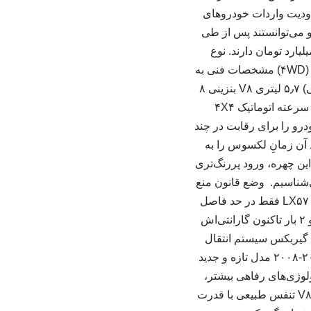
ه کار گرفته شد. این چهره از نسل سوم LX به دلیل محدودیت واردات خودروهای
یی که مخصوص سفارت بودند و می‌توانستند پس از طی
یطی پلاک ملی دریافت کنند، در بازار حضور پیدا کردند و هم‌اکنون قیمتی فراتر ۶۵ میلیارد تومان دارند. نوع
پیشرانه گیربکس سیستم انتقال قدرت ۵٫۷ لیتری V۸ بنزینی ۸ سرعته اتوماتیک چهار چرخ محرک (۴WD) مشخصات فنی به
تفکیک تیپ‌ها تیپ خودرو پیشرانه گیربکس دیفرانسیل J۲۰۰ LX ۵۷۰ Two Row (دو ردیف صندلی) ۵٫۷ لیتری V۸ بنزینی ۸
سرعته اتوماتیک ۴X۴ J۲۰۰ LX ۵۷۰ Three Row (سه ردیف صندلی) ۵٫۷ لیتری V۸ بنزینی ۸ سرعته اتوماتیک ۴X۴
۲ تغییرات اعمال‌شده روی لکسوس LX برای سال مدل ۲۰۱۳، این خودرو را برای رقابت در چند
 آن زمانِ لکسوس را به
این چهره، ورود پررنگ‌تری
 به چیزی کرد که امروز می‌شناسیم. وضع قانون منع
واردات خودروهای لوکس (بالای ۲۵۰۰ سی‌سی) در سال‌های واردات این خودرو، موجب شد که LX۵۷۰ فقط در حد فاصل
سال‌های ۲۰۱۲ تا ۲۰۱۳ به ایران وارد شود. با اینکه این نسل هم‌اکنون بیش از ۱۳ سال سن دارد و ۲ بار تاکنون گارانتی‌اش
رد تومان دارد. نوع پیشرانه گیربکس سیستم انتقال
قدرت ۵٫۷ لیتری V۸ بنزینی ۶ سرعته اتوماتیک چهار چرخ محرک (۴WD) نسل سوم (J۲۰۰) | ۲۰۰۸-۲۰۱۱ مدل تازه و جدید
 که تکنولوژی‌های رفاهی بیشتر،
راحتی بالاتر و هندلینگ جاده‌ای بهتری را به ارمغان آورد. این خودرو مجهز به یک موتور ۵٫۷ لیتری V۸ تنفس طبیعی با قدرت