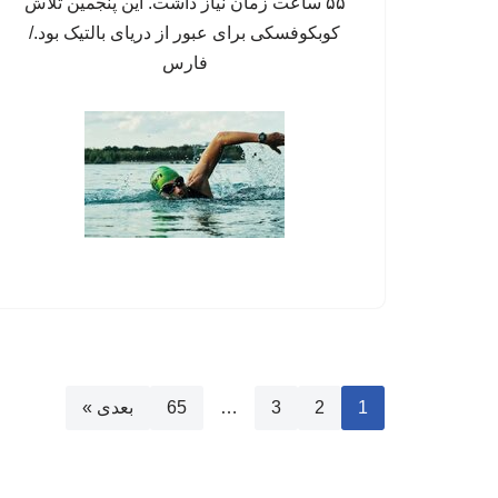
۵۵ ساعت زمان نیاز داشت. این پنجمین تلاش
کوبکوفسکی برای عبور از دریای بالتیک بود./
فارس
1
2
3
…
65
بعدی »