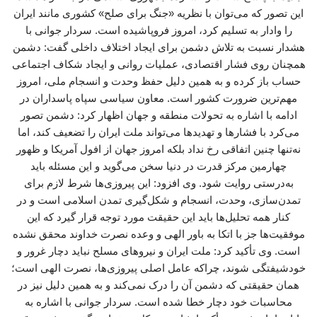
این تصور که می‌توان با نظریه «جنگ برای صلح» کشوری مانند ایران
را وادار به تسلیم کرد، امروز فروپاشیده است. سردار جوانی با
هشدار نسبت به تلاش دشمن برای ایجاد اختلاف داخلی گفت: دشمن
همچنان روی فشار اقتصادی، عملیات روانی و ایجاد شکاف اجتماعی
حساب باز کرده و به همین دلیل حفظ وحدت و انسجام ملی، امروز
مهم‌ترین ضرورت کشور است. معاون سیاسی سپاه پاسداران در
ادامه با اشاره به تحولات منطقه و جهان اظهار کرد: دشمن تصور
می‌کرد با فشارها و تهدیدها می‌تواند ملت ایران را تضعیف کند، اما
نه‌تنها چنین اتفاقی رخ نداد بلکه امروز جهان از افول آمریکا و ظهور
چهارمین مرکز قدرت در دنیا سخن می‌گوید و این مسئله باید
به‌درستی روایت شود. وی افزود: این پیروزی‌ها شرط لازم برای
تمدن‌سازی، وحدت، انسجام و شکل‌گیری تمدن اسلامی است و در
کنار همه تحلیل‌ها باید این حقیقت مورد توجه قرار گیرد که این
موفقیت‌ها جز با اتکا به باور الهی و وعده نصرت خداوند محقق نشده
است. وی تأکید کرد: ملت ایران و نیروهای مسلح نباید دچار غرور و
خودشیفتگی شوند، چراکه عامل اصلی پیروزی‌ها، نصرت الهی است؛
همان حقیقتی که دشمن آن را درک نمی‌کند و به همین دلیل نیز در
محاسبات خود دچار خطا شده است. سردار جوانی با اشاره به