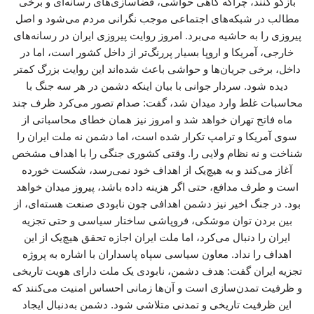
بازگو کنند، چراکه گاهی حواشی، فضاسازی‌های رسانه‌ای و برخی
مطالب در شبکه‌های اجتماعی موجب نگرانی مردم می‌شود و اصل
پیروزی را به حاشیه می‌برد. امروز روایت پیروزی ایران در رسانه‌های
خارجی، آمریکا و اروپا بسیار پررنگ‌تر از داخل کشور است، اما در
داخل، برخی جریان‌ها و حواشی باعث شده‌اند این روایت بزرگ کمتر
دیده شود. سردار جوانی با بیان اینکه دشمن در هر سه جنگ با
محاسبات غلط وارد میدان شد، گفت: صدام تصور می‌کرد ظرف چند
ماه فاتح تهران خواهد شد و امروز نیز همان خطای محاسباتی از
سوی آمریکا و ترامپ تکرار شده است، اما دشمن نه ملت ایران را
شناخت و نه نظام ولایی را. وقتی کشوری جنگی را با اهداف مشخص
آغاز می‌کند و به هیچ‌یک از اهداف خود نمی‌رسد، شکست خورده
است و طرف مدافع، حتی اگر هزینه داده باشد، پیروز میدان خواهد
بود. در جنگ اخیر نیز دشمن اهدافی چون نابودی صنعت هسته‌ای، از
بین بردن توان موشکی، فروپاشی ساختار سیاسی و حتی تجزیه
ایران را دنبال می‌کرد، اما ملت ایران اجازه تحقق هیچ‌یک از این
اهداف را نداد. معاون سیاسی سپاه پاسداران با اشاره به پروژه
تجزیه ایران گفت: هدف دشمن، نابودی یک ملت دارای هویت تاریخی
و ظرفیت تمدن‌سازی است و آن‌ها زمانی احساس امنیت می‌کنند که
این ظرفیت تاریخی و تمدنی متلاشی شود. دشمن به‌دنبال ایجاد