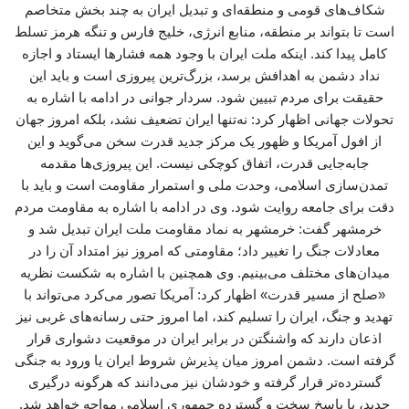
شکاف‌های قومی و منطقه‌ای و تبدیل ایران به چند بخش متخاصم
است تا بتواند بر منطقه، منابع انرژی، خلیج فارس و تنگه هرمز تسلط
کامل پیدا کند. اینکه ملت ایران با وجود همه فشارها ایستاد و اجازه
نداد دشمن به اهدافش برسد، بزرگ‌ترین پیروزی است و باید این
حقیقت برای مردم تبیین شود. سردار جوانی در ادامه با اشاره به
تحولات جهانی اظهار کرد: نه‌تنها ایران تضعیف نشد، بلکه امروز جهان
از افول آمریکا و ظهور یک مرکز جدید قدرت سخن می‌گوید و این
جابه‌جایی قدرت، اتفاق کوچکی نیست. این پیروزی‌ها مقدمه
تمدن‌سازی اسلامی، وحدت ملی و استمرار مقاومت است و باید با
دقت برای جامعه روایت شود. وی در ادامه با اشاره به مقاومت مردم
خرمشهر گفت: خرمشهر به نماد مقاومت ملت ایران تبدیل شد و
معادلات جنگ را تغییر داد؛ مقاومتی که امروز نیز امتداد آن را در
میدان‌های مختلف می‌بینیم. وی همچنین با اشاره به شکست نظریه
«صلح از مسیر قدرت» اظهار کرد: آمریکا تصور می‌کرد می‌تواند با
تهدید و جنگ، ایران را تسلیم کند، اما امروز حتی رسانه‌های غربی نیز
اذعان دارند که واشنگتن در برابر ایران در موقعیت دشواری قرار
گرفته است. دشمن امروز میان پذیرش شروط ایران یا ورود به جنگی
گسترده‌تر قرار گرفته و خودشان نیز می‌دانند که هرگونه درگیری
جدید، با پاسخ سخت و گسترده جمهوری اسلامی مواجه خواهد شد.