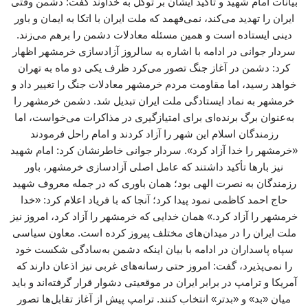
بیانات امام شهید و تأکید ایشان بر توکل به خداوند گفت: دشمن وقتی
ایران را تهدید می‌کند، نمی‌فهمد که ملت ایران با اتکا به ایمان و باور
دینی ایستاده است و همین مسئله معادلات دشمن را برهم می‌زند.
سردار جوانی در ادامه با اشاره به سالروز آزادسازی خرمشهر اظهار
کرد: دشمن در آغاز جنگ تصور می‌کرد ظرف یکی دو ماه به تهران
خواهد رسید، اما مقاومت مردم خرمشهر معادلات جنگ را تغییر داد و
خرمشهر به نماد ایستادگی ملت ایران تبدیل شد. دشمن خرمشهر را
به‌عنوان برگ برنده‌ای برای امتیازگیری در مذاکرات می‌خواست، اما
رزمندگان اسلام این شهر را آزاد کردند و امام راحل فرمودند
«خرمشهر را خدا آزاد کرد». سردار جوانی خاطرنشان کرد: امام شهید
نیز بارها تأکید داشتند که عامل اصلی آزادسازی خرمشهر، باور
رزمندگان به نصرت الهی بود؛ همان باوری که در جمله معروف شهید
حاج احمد کاظمی نمود پیدا کرد؛ آنجا که با فریاد اعلام کرد: «خدا
خرمشهر را آزاد کرد.» همان خدایی که خرمشهر را آزاد کرد، امروز نیز
ملت ایران را در میدان‌های مختلف پیروز کرده است. معاون سیاسی
سپاه پاسداران در ادامه با بیان اینکه دشمن به‌سادگی شکست خود
را نمی‌پذیرد، گفت: امروز حتی رسانه‌های غربی نیز اذعان دارند که
آمریکا و ترامپ در برابر ایران در موقعیتی دشوار قرار گرفته‌اند و باید
میان «بد» و «بدتر» انتخاب کنند. ترامپ پیش از آغاز تقابل‌ها تصور