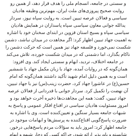
و سستی در جامعه، انسجام ملی را هدف قرار دهد، از همین رو
روایت صحیح پیروزی‌های ملت ایران، مهم‌ترین وظیفه هادیان
سیاسی و فعالان عرصه تبیین است. به روایت سپاه نیوز، سردار
یدالله جوانی معاون سیاسی سپاه پاسداران در همایش هادیان
سیاسی سپاه و بسیج استان قزوین در ابتدای سخنان خود با اشاره
به اهمیت جهاد تبیین اظهار کرد: اگر مجاهدت در میدان نباشد، دشمن
شکست نمی‌خورد و فلسفه جهاد نیز همین است که حرکت دشمن را
ناکام بگذارد، اما دشمنی که در میدان شکست خورده، تلاش می‌کند
در جامعه اختلاف، تردید، ابهام و سستی ایجاد کند. وی افزود:
همان‌گونه که در روایات آمده، جهاد با زبان مکمل جهاد با شمشیر
است و به همین دلیل امام شهید تأکید داشتند همان‌گونه که امام
حسین(ع) در عاشورا جهاد کرد، حضرت زینب(س) نیز با جهاد تبیین،
آن نهضت را تکمیل کرد. سردار جوانی با قدردانی از فعالان عرصه
جهاد تبیین، گفت: همه این مجاهدت‌ها ذخیره آخرت خواهد بود و
امروز مسئولیت هادیان سیاسی در اقناع افکار عمومی و پاسخ به
شبهات جامعه بسیار سنگین و تعیین‌کننده است. وی با اشاره به
ضرورت پاسخ‌گویی اقناع‌کننده به پرسش‌ها و ابهامات موجود در
جامعه اظهار کرد: امروز باید به سؤالات مردم پاسخ‌هایی درخور،
شایسته و باورپذیر ارائه شود، چراکه کسی که دچار شبهه و ابهام