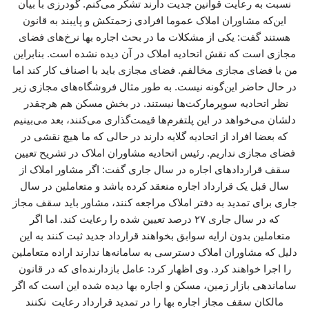
نسبت به رعایت قوانین جدیت دارند تشکر می‌کنم. گودرزی با بیان
این‌که مشاوران املاک عموما افرادی زحمتکش و پایبند به قانون
هستند گفت: یکی از مشکلات ما در بحث اجاره بها نرخ‌های فضای
مجازی است که نقش اتحادیه املاک در آن دیده نشده است. بنابراین
من با فضای مجازی مخالفم. فضای مجازی باید با اصناف کار کند اما
در حال حاضر این‌گونه نیست. به طور مثال فروشگاه‌های مجازی زیر
نظر اتحادیه سوپرمارکت‌ها نیستند. در بخش مسکن هم هرچقدر
دلشان می‌خواهد در این پلتفرم‌ها قیمت‌گذاری می‌کنند، بعد می‌بینیم
که بعضا افراد از اتحادیه گلایه دارند در حالی که ما هیچ نقشی در
فضای مجازی نداریم. رئیس اتحادیه مشاوران املاک در تشریح تعیین
سقف قراردادهای اجاره در سال جاری گفت: اگر مشاور املاک از
سال قبل یک قرارداد اجاره منعقد کرده باشد و متعاملین در سال
جاری برای تمدید به دفتر املاک مراجعه کنند، مشاور باید سقف مجاز
که در سال جاری ۲۷ درصد تعیین شده را رعایت کند. اما اگر
متعاملین بدون ارایه سوابق بخواهند قرارداد جدید ثبت کنند به این
دلیل که مشاوران املاک دسترسی به سامانه‌ها ندارند اراده متعاملین
را اجرا خواهند کرد. وی اظهار کرد: عامل بازدارنده‌ای که در قانون
ساماندهی بازار زمین، مسکن و اجاره بها دیده شده این است که اگر
مالکان سقف مجاز اجاره بها را در تمدید قرارداد رعایت نکنند