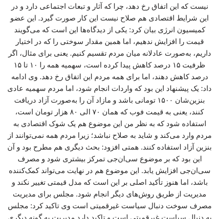
نیست که این اتفاق رخ دهد، چرا که آثار و تبعات اجتماعی دارد و در
این شرایط اقتصادی هم صلاح نیست این کار صورت گیرد. این عضو
کمیسیون انرژی بیان کرد: یکی از دیدگاه‌ها این است که می‌گویند
قیمت را افزایش ندهیم، اما همین مقدار سوختی را که در اختیار
داریم، به‌صورت عادلانه میان مردم تقسیم کنیم. یعنی برای مثال، اگر
ظرفیت ۱۵ درصد کاهش پیدا کرده است، سهمیه همه را ۱۰ تا ۱۵
درصد کاهش دهند، اما برای همه مردم این اتفاق رخ دهد. وی ادامه
داد: یک پیشنهاد این بود که واردات انجام شود، اما مردم سهمیه عادی
بنزین‌شان ۱۵۰۰ تومانی باشد و مازاد آن را به‌صورت آزاد دریافت
کنند، یعنی به قیمت فوب که همان ۷۰ الی ۸۰ هزار تومان است،
استفاده شود که به نظر من این موضوع هم یک شوک اقتصادی به
مردم وارد می‌کند و شاید به صلاح نباشد؛ زیرا مردم همه نمی‌توانند از
بنزین آزاد استفاده کنند. همتی افزود: بحث دیگری هم مطرح بود و آن
این بود که بر موضوع سی‌ان‌جی تمرکز بیشتری شود و مصرف
سی‌ان‌جی افزایش یابد. این موضوع هم در نهایت می‌تواند کمک‌کننده
باشد، اما هنوز تأکید اصلی بر این است که مدل قیمتی تغییر نکند و
مدیریت از طریق روش‌های دیگر انجام شود. مجلس برای مدیریت
مصرف سوخت دنبال سیاست غیرقمیتی است وی تاکید کرد: مجلس
به دنبال سیاست غیرقمیتی است و تاکید دارد مدیریت به گونه دیگری