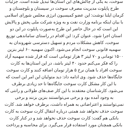
سوخت، به یکی از چالش‌های این استان‌ها تبدیل شده است. جزئیات
طرح پایلوت مدیریت مصرف سوخت در سیستان و بلوچستان و
کرمان ایلنا نوشت: این عضو کمیسیون انرژی مجلس شورای اسلامی
با بیان اینکه برنامه وزارت نفت و به ویژه شرکت ملی پخش و پالایش
این است که در حال حاضر این طرح به‌صورت پایلوت در این دو
استان اجرا شود، عنوان کرد: این اقدام در راستای ساماندهی توزیع
سوخت، کاهش مشکلات مردم و تسهیل دسترسی شهروندان به
سهمیه قانونی سوخت انجام می‌شود. اکنون سهمیه ۶۰ لیتر بنزین
۱۵۰۰ تومانی و ۷۰ لیتر ۳ هزار تومانی است که قرار شده سهمیه آزاد
را که فکر می‌کنم حدود ۴۰ لیتر باشد، در این استان‌ها به کارت
سوخت افراد با همان نرخ ۵ هزار تومان اضافه کنند و کارت سوخت
جایگاه‌ها حذف شود. وی ادامه داد: دید متولیان این امر این است که
با این کار مشکل کارت سوخت جایگاه‌ها تا حد زیادی برطرف
می‌شود. کارشناسان معتقدند با این کار صف‌های طولانی و رانتی که
به وجود آمده بود و برخی می‌توانستند بنزین بزنند و برخی
نمی‌تواستند و اعتراضاتی به همراه داشت، برطرف خواهد شد. کارت
سوخت حذف نخواهد شد همتی درباره انتقال کارت سوخت به کارت
بانکی هم گفت: کارت سوخت حذف نخواهد شد و در کنار کارت
بانکی همچنان مورد استفاده قرار می‌گیرد. برای محاسبه و پرداخت