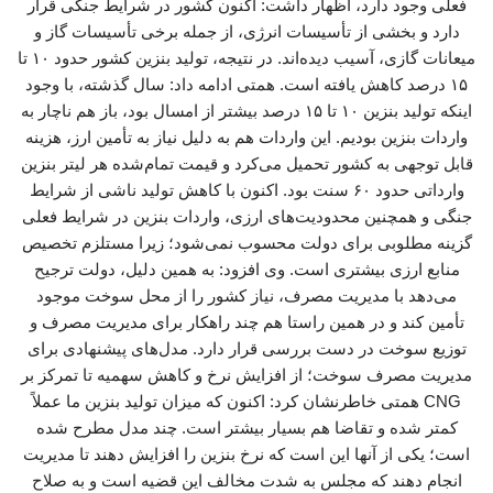
فعلی وجود دارد، اظهار داشت: اکنون کشور در شرایط جنگی قرار
دارد و بخشی از تأسیسات انرژی، از جمله برخی تأسیسات گاز و
میعانات گازی، آسیب دیده‌اند. در نتیجه، تولید بنزین کشور حدود ۱۰ تا
۱۵ درصد کاهش یافته است. همتی ادامه داد: سال گذشته، با وجود
اینکه تولید بنزین ۱۰ تا ۱۵ درصد بیشتر از امسال بود، باز هم ناچار به
واردات بنزین بودیم. این واردات هم به دلیل نیاز به تأمین ارز، هزینه
قابل توجهی به کشور تحمیل می‌کرد و قیمت تمام‌شده هر لیتر بنزین
وارداتی حدود ۶۰ سنت بود. اکنون با کاهش تولید ناشی از شرایط
جنگی و همچنین محدودیت‌های ارزی، واردات بنزین در شرایط فعلی
گزینه مطلوبی برای دولت محسوب نمی‌شود؛ زیرا مستلزم تخصیص
منابع ارزی بیشتری است. وی افزود: به همین دلیل، دولت ترجیح
می‌دهد با مدیریت مصرف، نیاز کشور را از محل سوخت موجود
تأمین کند و در همین راستا هم چند راهکار برای مدیریت مصرف و
توزیع سوخت در دست بررسی قرار دارد. مدل‌های پیشنهادی برای
مدیریت مصرف سوخت؛ از افزایش نرخ و کاهش سهمیه تا تمرکز بر
CNG همتی خاطرنشان کرد: اکنون که میزان تولید بنزین ما عملاً
کمتر شده و تقاضا هم بسیار بیشتر است. چند مدل مطرح شده
است؛ یکی از آنها این است که نرخ بنزین را افزایش دهند تا مدیریت
انجام دهند که مجلس به شدت مخالف این قضیه است و به صلاح