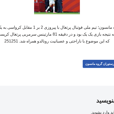
به گزارش رستوران گروه مانسون؛ تیم ملی فوتبال پرتغ
2026 راه یافت. در حالی که نتیجه بازی یک یک بود و در دقیقه 81 ما
که این موضوع با ناراحتی و عصبانیت رونالدو همراه شد. 251251
ستوران گروه مانسون
بنویسید
ید
وارد بشوید
.