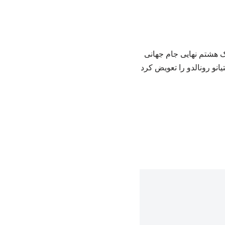
ال با پیروزی 2 بر 1 مقابل کرواسی به یک هشتم نهایی جام جهانی
رتینس سرمربی پرتغال کریستیانو رونالدو را تعویض کرد