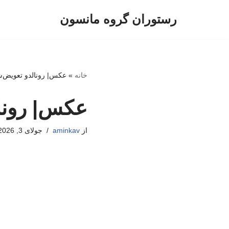
رستوران گروه مانسون
پرش
به
محتوا
خانه
»
عکس| رونالدو تعویض‌ش
عکس| رونال
از
aminkav
جولای 3, 2026