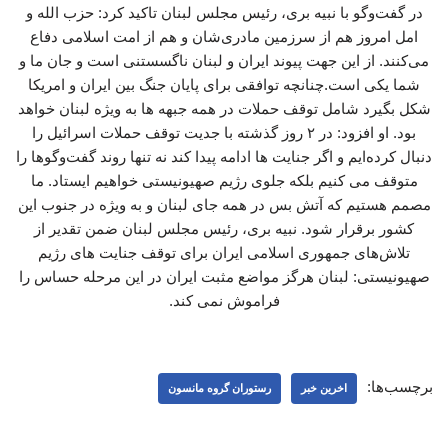
در گفت‌وگو با نبیه بری، رئیس مجلس لبنان تاکید کرد: حزب الله و
امل امروز هم از سرزمین مادری‌شان و هم از امت اسلامی دفاع
می‌کنند. از این جهت پیوند ایران و لبنان ناگسستنی است و جان ما و
شما یکی است.چنانچه توافقی برای پایان جنگ بین ایران و امریکا
شکل بگیرد شامل توقف حملات در همه جبهه ها به ویژه لبنان خواهد
بود. او افزود: در ۲ روز گذشته با جدیت توقف حملات اسرائیل را
دنبال کرده‌ایم و اگر جنایت ها ادامه پیدا کند نه تنها روند گفت‌وگوها را
متوقف می کنیم بلکه جلوی رژیم صهیونیستی خواهیم ایستاد. ما
مصمم هستیم که آتش بس در همه جای لبنان و به ویژه در جنوب این
کشور برقرار شود. نبیه بری، رئیس مجلس لبنان ضمن تقدیر از
تلاش‌های جمهوری اسلامی ایران برای توقف جنایت های رژیم
صهیونیستی: لبنان هرگز مواضع مثبت ایران در این مرحله حساس را
فراموش نمی کند.
برچسب‌ها:
اخرین خبر
رستوران گروه مانسون