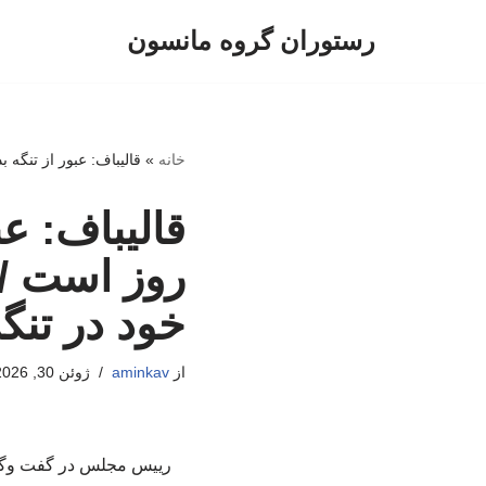
رستوران گروه مانسون
پرش
به
محتوا
خانه
»
قالیباف: عبور از تنگه بدون هزینه فقط برای ۶۰ روز است / ایرا
روز است /
خود در تنگه
از
aminkav
ژوئن 30, 2026