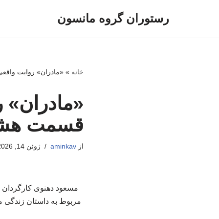
رستوران گروه مانسون
پرش
به
محتوا
خانه
»
«مادران» روایت واقعی
«مادران» ر
قسمت هشتم
از
aminkav
ژوئن 14, 2026
مسعود دهنوی کارگردان سر
مربوط به داستان زندگی م