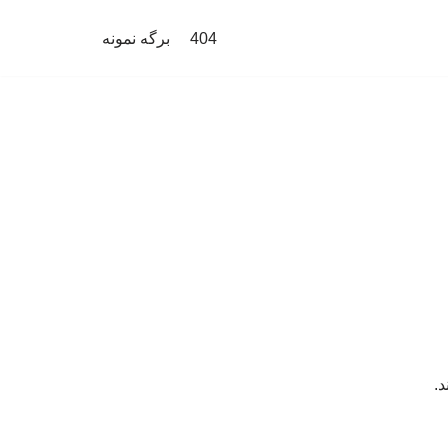
404
برگه نمونه
د.