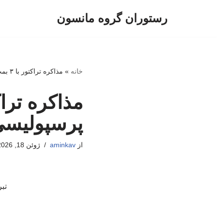
رستوران گروه مانسون
پرش
به
محتوا
خانه
»
مذاکره تراکتور با ۳ بمب تابستانی؛ پرسپولیسی‌ها مسافر تبریز می‌شوند؟
پرسپولیسی‌
از
aminkav
ژوئن 18, 2026
تب