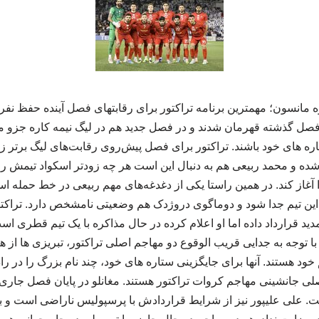
مانسون؛ مهمترین برنامه تراکتور برای رقابتهای فصل آینده حفظ نف
د فصل گذشته قهرمان شدند و در فصل جدید هم در لیگ نیمه کاره جزو م
اره های خود باشند. تراکتور برای فصل پیش‌روی رقابت‌های لیگ برتر زود
ت شده و محمد ربیعی هم به دنبال این است هر چه زودتر اسکواد تیمش را
ا آغاز کند. در همین راستا یکی از دغدغه‌های مهم ربیعی در خط حمله 
 این تیم جدا شود و دوماگوی دروژدک هم وضعیتی نامشخص دارد. تراکتو
دید قرارداد داده اما او اعلام کرده در حال مذاکره با یک تیم قطری است
با توجه به جدایی قریب الوقوع دو مهاجم اصلی تراکتور، تبریزی ها از ه
ود هستند. آنها برای جایگزینی ستاره های خود، چند نام بزرگ را در رادا
لی جانشینی مهاجم کروات تراکتور هستند. مغانلو در پایان فصل جاری از
ت. علی علیپور نیز از شرایط قراردادش با پرسپولیس ناراضی است و ب