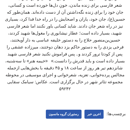
شعر فارسی برای زنده ماندن، خونِ دل‌ها خورده است و کسانی،
جان خود را برای زنده نگه‌داشتن آن از دست داده‌اند. همان‌طور که
حسین(ع)، جان خود، یاران و اصحابش را در راه خدا فدا کرد، بسیاری
نیز در راه شعر جان دادند. شاید کسانی باور نکنند اما شعر فارسی
شهید، بسیار داده است؛ عطار نیشابوری را مغول‌ها شهید کردند،
حسین‌بن‌منصور حلاج را به دستور خلیفه عباسی به دار آویختند،
فرخی یزدی را به دستور حاکم یزد دهان دوختند، میرزاده عشقی را
پس از کودتا ترور کردند و.. پس فراموش نکنید شعر فارسی شهید
بسیار داده است و باید قدرش را دانست.» «خیمه هنر» تا سه‌شنبه،
شانزدهم تیر هر روز از ساعت ۱۸ و ۴۵ دقیقه با بخش‌هایی ازجمله
مجالس پرده‌خوانی، تعزیه، شعرخوانی و اجرای موسیقی در محوطه
مجموعه تئاتر شهر در حال برگزاری است. عکاس: سیامک سقایی
۵۹۲۴۲
برچسب‌ها:
اخرین خبر
رستوران گروه مانسون