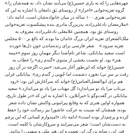
چهره‌هایی را که به یاری حسین(ع) می‌آیند نشان داد، نه همه‌شان را.»
گروه تعزیه‌خوانی «احرار» از روستای بَقِ دامغان با اشاره به این که
تعزیه‌خوانی هنری ۱۰۰ ساله در میان خانواده‌شان است، ادامه داد:
«ملارمضان نادعلی‌زاده، پدربزرگ مادری بنده پیشکسوت تعزیه‌خوانی
روستای بَقِ بود. همچنین غلامعلی نادعلی‌زاده، معروف به
ملک‌الشعرای تعزیه ایران بزرگ خاندان ما بودند که بالغ بر ۵۰۰ مجلس
تعزیه سرود.» شعر فارسی برای زنده‌ماندن خونِ دل‌ها خورده
است سعید بیابانکی، شاعر نام‌آشنا دیگر مهمانِ روز سومِ «خیمه
هنر» بود. او نخست بخشی از مثنوی «گندم ری» را خطاب به
حسین(ع) خواند که این‌طور آغاز می‌شد: «سرت اگرچه در آن روز
رفت بر سرِ نی/ نخورد دشمنت اما جُوِیی ز گندم ری». بیابانکی غزلی
هم برای ابوالفضل‌العباس(ع) خواند که سرآغازش این بود: «رود
بی‌تاب مرا یاد تو می‌اندازد/ گل مهتاب مرا یاد تو می‌اندازد.» سعید
بیابانکی در گفت‌وگو با خبرآنلاین، با اشاره به این که «در طول تاریخ،
همواره اولین هنری که به وقایع پیرامونی واکنش نشان داده شعر
بوده، همچنان که نسبت به حرکت عاشورا نیز رسالت خود را حفظ
کرده و پرچم‌دار بوده است» ادامه داد: «امیدوارم کسانی که این پرچم
به دست‌شان است؛ شعر می‌سرایند و سروکارشان با کلمه است،
قدر این رسانه بزرگ، این نعمت و این هنر ملی و میهنی را بدانند.