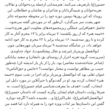
حسین(ع) بازتعریف می‌کنند؛ هنرمندانی ازجمله پرده‌خوانان و نقالان،
تعزیه‌خوانان و شبیه‌گردانان و شاعران و نقاشان و خطاطان. این
رویداد که این روزها دومین دوره خود را در محوطه مجموعه تئاتر
شهر پشت سر می‌گذارد، آن‌طور که در موردش گفته می‌شود،
حاصل «هم‌افزایی جملگیِ زیرمجموعه‌های معاونت امور هنری»ست.
«خیمه هنر» که از روز یکشنبه؛ ۷ تیرماه برابر با ۱۳ محرم آغاز به کار
کرده و تا روز سه‌شنبه؛ ۱۶ تیرماه برابر با ۲۲ محرم به کار خود ادامه
خواهد داد، در شامگاه سه‌شنبه ۹ تیرماه میزبان چهره‌هایی چون
ابوالفضل ورمزیار (مرشد و نقال پیشکسوت)، جواد خداوندی
(سرپرست گروه تعزیه احرار از روستای بق دامغان) و سعید بیابانکی
(شاعر شناخته‌شده معاصر) بود. یار را از یارِ یار اندیشه کن/ چه‌طور
حبیب بن مظاهر توانست و مختار نتوانست؟ «عابس و حق‌الناس»؛
عنوان نَقلی بود که ابوالفضل ورمزیار برای اجرا در شب سوم «خیمه
هنر» انتخاب کرده بود. او در گفت‌وگو با خبرآنلاین در مورد دلیل این
انتخاب، گفت: «هدف ما معرفت‌شناسی قیام حسین(ع) است، نه
صرفا روایت داستان قیام ایشان. وگرنه کیست که داستان حسین(ع)،
ابوالفضل‌العباس(ع)، علی‌اکبر(ع) و… نشنیده باشد؟ اگرچه دوباره
گفتن این داستان‌ها نیز لذات ویژه خود را به همراه دارد اما قصد من