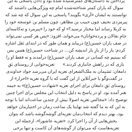
پرداختن به داستان‌های کمترشنیده شده بود و دادن پاسخی به این
سوال که یاران کمتر شناخته‌شده امام چه ویژگی‌هایی داشتند که
توانستند به ایشان «آری» بگویند؟ پاسخی به این سوال که چه شد که
پیرمردی نحیف چون حبیب بن مظاهر، چون مسلم بن عوسجه خود را
به کربلا رساند اما مختار نرسید؟» او که خود را «پیرمرد و ته‌کاسه‌ای
جامِ نقالان و پرده‌خوانان» می‌خواند، افزود: «پس هر کسی نمی‌تواند
در صف یاران حسین(ع) دربیاید و همان ‌طور که در ابتدای نَقل اشاره
کردم: یار را از یارِ یار اندیشه کن… در شناخت حسین(ع) همین بس
که ببینیم چه کسانی در صف یاران حسین(ع) درآمدند و نه فقط او را
یاری که در راهش جانبازی کردند.» تعزیه‌خوانی از روستای بَقِ
دامغان: نَسَبِمان به ملک‌الشعرای تعزیه ایران می‌رسد جواد خداوندی
در گفت‌وگو با خبرآنلاین از این گفت که با گروه تعزیه «احرار» از
روستای بَقِ دامغان برای اجرای تعزیه «شهادت حسین(ع)» به خیمه
هنر آمده بود. او در پاسخ به دلیل انتخاب این مجلس برای اجرا چنین
توضیح داد: «مجالس تعزیه اصولا بیش از چندین ساعت‌اند اما با توجه
به این که به ما گفته شد نهایتا یک ساعت زمان در اختیارمان خواهد
بود، بهتر دیدم که انتخاب‌مان تعزیه‌ای گوشه‌گوشه باشد که بتوان
بخش‌هایی از آن را اجرا کرد. «تعزیه عاشورا»، ازجمله این
تعزیه‌هاست که می‌توان از گوشه‌های آن کاست و تنها برخی