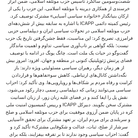
شصت‌وسومین سالگرد تأسیس حزب موتلفه اسلامی، ضمن ابراز
خرسندی از همکاری دیرینه با موتلفه اسلامی، این حزب را یکی از
ارکان بنیانگذار «خانواده سیاسی آسیایی» مشترک توصیف کرد.
رئیس کمیته دائمی ICAPP با اشاره به سابقه بیش از شش‌دهه‌ای
حزب موتلفه اسلامی در تحولات سیاسی ایران و دیپلماسی حزبی
فرامرزی، تصریح کرد: این مناسبت، فقط جشن‌گرفتن تاریخ یک حزب
نیست؛ بلکه گواهی بر تاب‌آوری سیاسی، تداوم و اهمیت ماندگار
گفت‌وگو در حیات یک ملت است. چانگ یونگ در ادامه با توصیف
فضای پرتنش ژئوپلیتیک کنونی در منطقه و جهان، افزود: امروز بیش
از هر زمان دیگر، رهبران سیاسی مسئولیتی ویژه دارند: باز
نگه‌داشتن کانال‌های ارتباطی، کاهش سوءتفاهم‌ها و قراردادن
کرامت و رفاه مردم بر شکاف‌ها و رویارویی‌ها. وی تأکید کرد: احزاب
سیاسی می‌توانند زمانی که دیپلماسی رسمی دچار رکود می‌شود،
نقش پل را ایفا کنند و در فضای غلبه زبان زور، از زبان انسانیت
مشترک سخن بگویند. دبیرکل ICAPP و رییس کمیسیون امنیت ملی
کره در پایان ضمن آرزوی موفقیت برای حزب موتلفه اسلامی و صلح
و سربلندی برای مردم ایران، بر تعهد مشترک برای تحقق «آسیایی
سرشار از صلح، ثبات، عدالت و شکوفایی مشترک» تأکید کرد و
گفت: احزاب سیاسی وجود ندارند تا بر تفرقه بیفزایند، بلکه برای