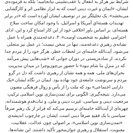
شرایط نیز هرگز به انفعال یا عقب‌نشینی نیانجامید؛ بلکه به فرموده‌ی
ایشان، «ایمان و غیرت دینی است که به ابزار نظامی اثر و کارگشایی
می‌بخشد». یک تحلیلگر نیز در توصیف ایشان آورده است که «در برابر
تهدیداتِ هسته‌ایِ آمریکا و اسرائیل، با وجود امکانِ ساخت سلاح
هسته‌ای، بر اساس باور اخلاقی خود از این کار امتناع کرد و این، ادای
احترامی عظیم به شخصیت اوست». ۴. دغدغه‌مندیِ همراه با عمل
نشانه‌ی رهبریِ دغدغه‌مند، تنها در سخن نیست؛ در عمل نیز متجلی
می‌شود. آیت‌الله خامنه‌ای در لحظات خطر، هرگز خود را از مردم جدا
نکردند. از ساده‌زیستی در دوران جوانی که «شب‌هایی پیش می‌آمد
که در منزلِ ما شام نبود» تا حضورِ بی‌چون‌وچرا در میدانِ مدیریتِ
بحران‌های ملی، همه و همه نشان از رهبری داشت که دل در گروِ
مردم و سرنوشت جامعه‌ی خود نهاده بود. ایمان در نگاه ایشان «یک
دارایی اجتماعی» بود که ملت را از یأس و زوال فرهنگی مصون
می‌دارد. نتیجه‌گیری: الگویی برای تمدن‌سازی نوین اسلامی ترکیبِ
مرجعیت دینی و سیاسی، غیرت دینی و ملی، و ثبات‌قدمِ هوشمندانه،
چهره‌ای از آیت‌الله خامنه‌ای ترسیم می‌کند که فراتر از یک رهبرِ صرفاً
سیاسی یا یک فقیهِ صرفاً دینی است. ایشان در چارچوب اندیشه‌ی
«تمدن‌سازی نوین اسلامی»، بر اصولی چون عدالت، عقلانیت،
معنویت، استقلال و رهبریِ جوان‌محور تأکید داشتند. این نشانه‌ها،