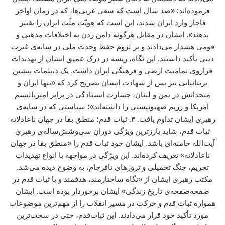
فرموده‌اند: «صد سال است که سعی غربی‌ها، که در زمان اواخر
قاجار وارد ایران شدند، این است که هویّت ملّت ایران را تغییر
بدهند». ایشان در مقابل هرگونه دامن زدن به اختلافات مذهبی و
قومی هشدار می‌دادند و بر لزوم حفظ وحدت ملی در سایه‌ی غیرت
دینی تأکید داشتند. این نگاه، ریشه در درک عمیق ایشان از تهدیدات
فراروی تمامیت ارضی و فرهنگی ایران داشت. یک دیپلمات پیشین
بریتانیایی نیز پس از شهادت ایشان تصریح کرد که «تنها ایران و
متحدانش در یمن و لبنان، جسارت ایستادگی در برابر امپریالیسم
آمریکا و رژیم صهیونیستی را داشته‌اند»؛ سیاستی که در سایه‌ی
رهبری ایشان تداوم یافت. ۳. ثبات قدم؛ منطق بقا در جهان ناعادلانه
ثبات قدم، شاید بارزترین ویژگی دورانِ سی‌وشش‌ساله‌ی رهبریِ
آیت‌الله خامنه‌ای باشد. ایشان خود ثبات قدم را «منطق بقا در جهان
ناعادلانه» تعریف کرده‌اند. این ویژگی در مواجهه با انواع تهدیداتِ
تحریم، جنگ تحمیلی و ترورهای نافرجام، به وضوح دیده می‌شد.
مکتب رهبری ایشان از «نگاه ساختارمند، هدفمند و با ثبات قدم در
صفحه‌صفحه‌ی تاریخ زندگی» ایشان برخوردار بوده است. ایشان
همواره ثبات قدم و حرکت در مسیر انقلاب را از مهم‌ترین موضوعات
مورد تأکید خود قرار می‌دادند. این ثبات‌قدم، حتی در سخت‌ترین