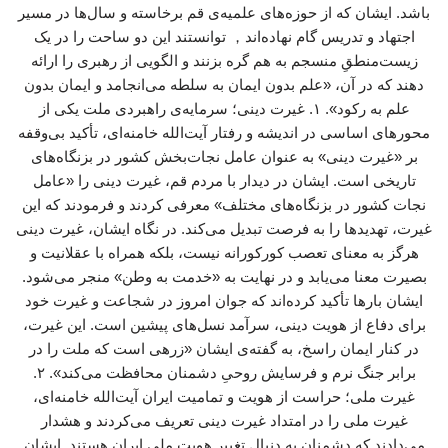
باشد. ایشان که از حوزه‌های علمیه‌ی قم برخاسته و سال‌ها در مسیر
اجتهاد و تدریس گام نهاده‌اند， توانستند این دو ساحت را در یک
زیست‌منطقِ منسجم به هم گره بزنند و الگویی از رهبری را ارائه
دهند که در آن، «علم بدون ایمان به سلطه می‌انجامد و ایمان بدون
علم به رکود». ۱. غیرت دینی؛ سرمایه‌ی راهبردی ملت یکی از
محورهای اساسی در اندیشه و رفتار آیت‌الله خامنه‌ای، تأکید بی‌وقفه
بر «غیرت دینی» به عنوان عامل نجات‌بخش کشور در بزنگاه‌های
تاریخی است. ایشان در دیدار با مردم قم، غیرت دینی را «عامل
نجات کشور در بزنگاه‌های مختلف» معرفی کردند و فرمودند که این
غیرت، تهدیدها را به فرصت تبدیل می‌کند. در نگاه ایشان، غیرت دینی
هرگز به معنای تعصب کورکورانه نیست، بلکه همراه با عقلانیت و
بصیرت معنا می‌یابد و در نهایت به «خدمت به وطن» منجر می‌شود.
ایشان بارها تأکید کرده‌اند که جوان امروز در شجاعت و غیرت خود
برای دفاع از هویت دینی، سرآمد نسل‌های پیشین است. این غیرت،
در کنار ایمان راسخ، به گفته‌ی ایشان «زرهی است که ملت را در
برابر جنگ نرم و فرسایش روحیِ دشمنان محافظت می‌کند». ۲.
غیرت ملی؛ حراست از هویت و تمامیت ایران آیت‌الله خامنه‌ای،
غیرت ملی را در امتداد غیرت دینی تعریف می‌کردند و هشدار
می‌دادند که دشمنان به دنبال تغییر هویت ملی ایران هستند. ایشان