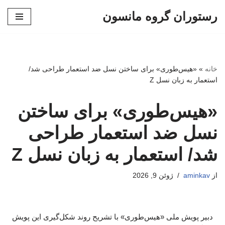
رستوران گروه مانسون
پرش
به
محتوا
خانه
»
«هیس‌طوری» برای ساختن نسل ضد استعمار طراحی شد/
استعمار به زبان نسل Z
«هیس‌طوری» برای ساختن
نسل ضد استعمار طراحی
شد/ استعمار به زبان نسل Z
از
aminkav
ژوئن 9, 2026
دبیر پویش ملی «هیس‌طوری» با تشریح روند شکل‌گیری این پویش