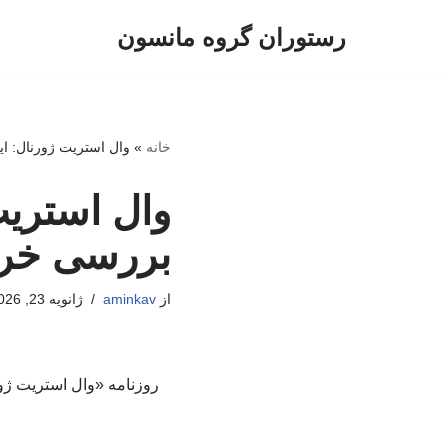
رستوران گروه مانسون
پرش
به
محتوا
خانه
»
وال استریت ژورنال: ا
وال استریت
بررسی خرو
از
aminkav
ژانویه 23, 2026
روزنامه «وال استریت ژور