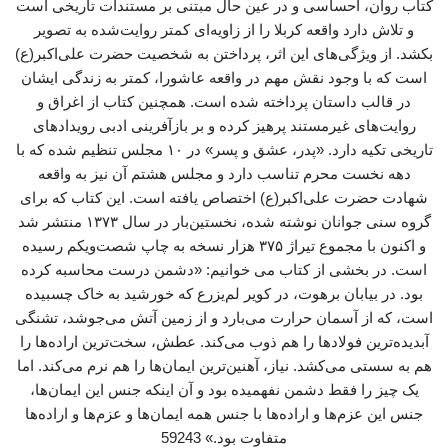
کتاب روان، احساسی و در عین حال مبتنی بر مستندات تاریخی است
و تلاش دارد واقعه کربلا را از زاویه‌ای کمتر روایت‌شده به تصویر
بکشد. از ویژگی‌های این اثر، پرداختن به شخصیت حضرت علی‌اکبر(ع)
است که با وجود نقش مهم در واقعه عاشورا، کمتر به زندگی ایشان
در قالب داستان پرداخته شده است. همچنین کتاب از اغراق و
روایت‌های غیرمستند پرهیز کرده و بر بازآفرینی ادبی رویدادهای
تاریخی تکیه دارد. «پدر، عشق و پسر» در ۱۰ مجلس تنظیم شده که با
دهه نخست محرم تناسب دارد و مجلس هشتم آن نیز به واقعه
شهادت حضرت علی‌اکبر(ع) اختصاص یافته است. این کتاب که برای
گروه سنی جوانان نوشته شده، نخستین‌بار در سال ۱۳۷۳ منتشر شد
و اکنون با مجموع تیراژ ۳۷۵ هزار نسخه به چاپ شصت‌ویکم رسیده
است. در بخشی از کتاب می خوانیم: «دشمن درست محاسبه کرده
بود. در بیابان برهوت، در کویر لم‌یزرع که خورشید به خاک چسبیده
است، که از آسمان حرارت می‌بارد و از زمین آتش می‌جوشد، تشنگی
آبدیده‌ترین فولادها را هم ذوب می‌کند. عطش، سخت‌ترین اراده‌ها را
هم به سستی می‌کشد. نیاز، آهنین‌ترین ایمان‌ها را هم نرم می‌کند. اما
یک چیز را فقط دشمن نفهمیده بود و آن اینکه جنس این ایمان‌ها،
جنس این عزم‌ها و اراده‌ها با جنس همه ایمان‌ها و عزم‌ها و اراده‌ها
متفاوت بود.» 59243