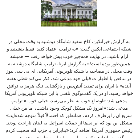
به گزارش خبرآنلاین، کاخ سفید شامگاه دوشنبه به وقت محلی در
شبکه اجتماعی ایکس گفت: «به ترامپ اعتماد کنید. فقط بنشینید و
آرام باشید، در نهایت همه‌چیز خوب پیش خواهد رفت — همیشه
همین‌طور بوده است!» به گزارش ایرنا، ترامپ شامگاه دوشنبه به
وقت محلی در مصاحبه با شبکه تلویزیونی آمریکایی ای بی سی نیوز
در تناقض با اظهارات قبلی خود مدعی شد، فکر می‌کند «طی هفته
آینده» با ایران برای تمدید آتش‌بس و بازگشایی تنگه هرمز به توافق
خواهد رسید. او در یک گفت‌وگوی تلفنی با این شبکه تلویزیونی آمریکا
مدعی شد: «اوضاع خوب به نظر می‌رسد، خیلی خوب.» ترامپ
مدعی شد: «امروز یک مشکل کوچک وجود داشت، اما من خیلی
سریع آن را برطرف کردم، همانطور که احتمالاً قبلاً متوجه شده‌اید.»
مشکل این بود که ایرانی‌ها از حملات اسرائیل به لبنان ناراحت بودند.
رئیس جمهوری آمریکا اضافه کرد: «بنابراین با حزب‌الله صحبت کردم
و گفتم تیراندازی نکنید، و با بی‌بی [بنیامین نتانیاهو، نخست‌وزیر