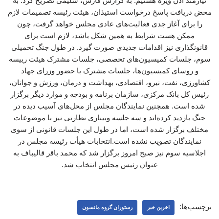
نیازمند اذن ویژه هستیم. به گزارش فارس، سلیمی تصریح کرد: به
محض دریافت پاسخ درخواست استیذان، هیئت رئیسه تصمیمات لازم
را برای آغاز جدی فعالیت‌های عادی مجلس خواهد گرفت، چون
ممکن هست شرایط به همین شکل باشد، لازم است برای
قانونگذاری نیز اقدامات جدیدی صورت گیرد. در طول جنگ تحمیلی
سوم، جلسات کمیسیون‌های تحصصی، جلسات مشترک هیئت رییسه
و روسای کمیسیون‌ها، جلسات مشترک با حضور وزرای جهاد
کشاورزی، نفت، نیرو، اقتصادی، بهداشت و درمان، ورزش و جوانان،
رئیس کل بانک مرکزی، سازمان برنامه و بودجه و موارد دیگر برگزار
شده است. همچنین نمایندگان مجلس از محل‌های آسیب دیده در
جنگ بازدید کرده‌اند و سه جلسه وبیناری ‌نظارتی نیز با موضوعات
مختلف برگزار شده است، اما در طول این جلسات قانونی از سوی
نمایندگان تصویب نشده است.انتخابات هیأت‌ رئیسه مجلس در
اجلاسیه سوم نیز صبح امروز برگزار شد که محمد باقر قالیباف به
عنوان رئیس مجلس انتخاب شد.
برچسب‌ها:
اخرین خبر
رستوران گروه مانسون