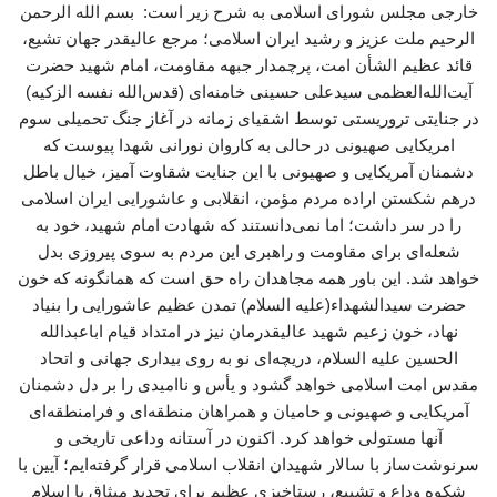
خارجی مجلس شورای اسلامی به شرح زیر است: بسم الله الرحمن
الرحیم ملت عزیز و رشید ایران اسلامی؛ مرجع عالیقدر جهان تشیع،
قائد عظیم الشأن امت، پرچمدار جبهه مقاومت، امام شهید حضرت
آیت‌الله‌العظمی سیدعلی حسینی خامنه‌ای (قدس‌الله نفسه الزکیه)
در جنایتی تروریستی توسط اشقیای زمانه در آغاز جنگ تحمیلی سوم
امریکایی صهیونی در حالی به کاروان نورانی شهدا پیوست که
دشمنان آمریکایی و صهیونی با این جنایت شقاوت‌ آمیز، خیال باطل
درهم‌ شکستن اراده مردم مؤمن، انقلابی و عاشورایی ایران اسلامی
را در سر داشت؛ اما نمی‌دانستند که شهادت امام شهید، خود به
شعله‌ای برای مقاومت و راهبری این مردم به سوی پیروزی بدل
خواهد شد. این باور همه مجاهدان راه حق است که همانگونه که خون
حضرت سیدالشهداء(علیه السلام) تمدن عظیم عاشورایی را بنیاد
نهاد، خون زعیم شهید عالیقدرمان نیز در امتداد قیام اباعبدالله
الحسین علیه السلام، دریچه‌ای نو به روی بیداری جهانی و اتحاد
مقدس امت اسلامی خواهد گشود و یأس و ناامیدی را بر دل دشمنان
آمریکایی و صهیونی و حامیان و همراهان منطقه‌ای و فرامنطقه‌ای
آنها مستولی خواهد کرد. اکنون در آستانه وداعی تاریخی و
سرنوشت‌ساز با سالار شهیدان انقلاب اسلامی قرار گرفته‌ایم؛ آیین با
شکوه وداع و تشییع، رستاخیزی عظیم برای تجدید میثاق با اسلام