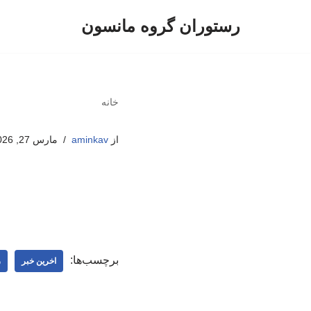
رستوران گروه مانسون
پرش
به
محتوا
خانه
از
aminkav
مارس 27, 2026
برچسب‌ها:
اخرین خبر
ر