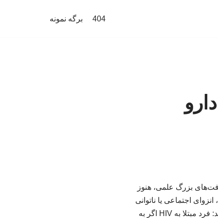
404
برگه نمونه
ارو
رفت‌های بزرگ علمی، هنوز
اری از مردم همچنان HIV را با مرگ زودرس، انزوای اجتماعی یا ناتوانی
در داشتن یک زندگی طبیعی برابر می‌دانند؛ در حالی که واقعیت پزشکی امروز چیز دیگری می‌گوید: فرد مبتلا به HIV اگر به