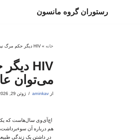
رستوران گروه مانسون
پرش
به
محتوا
خانه
»
HIV دیگر حکم مرگ نیست/ با مصرف دارو می‌توان عادی زندگی کرد
HIV دی
می‌توان عا
از
aminkav
ژوئن 29, 2026
اچ‌آی‌وی سال‌هاست که یکی